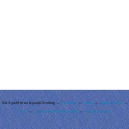
Voir le profil de
sur le portail Overblog
Top articles
Contact
Signaler un abus
C.G.U.
Cookies et données personnelles
Préférences cookies