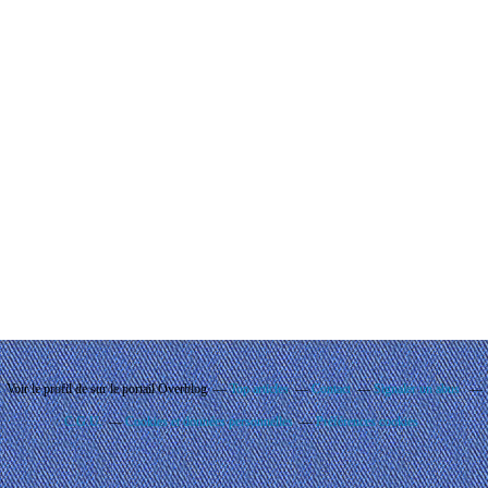
Voir le profil de
sur le portail Overblog
Top articles
Contact
Signaler un abus
C.G.U.
Cookies et données personnelles
Préférences cookies