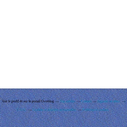
Voir le profil de
sur le portail Overblog
Top articles
Contact
Signaler un abus
C.G.U.
Cookies et données personnelles
Préférences cookies