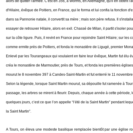
alors de quitter l'armée. C'est en 356, à Worms, en Allemagne, qu'il en obtint l'au
d'Hilaire, évêque de Poitiers, en France, qui le forma et lui confia la fonction d'
dans sa Pannonie natale, il convertit sa mère ; mais son père refusa. Il s'installa
essayer de retrouver Hilaire, alors en exil. Chassé de Milan, il partit s'isoler pou
sur la côte ligure. Puis, il revint en France pour rejoindre Saint Hilaire; sur les co
comme ermite près de Poitiers, et fonda le monastère de Ligugé, premier Mona
Enlevé par les Tourangeaux qui voulaient en faire leur évêque, Martin fut élu évê
créa le monastère de Marmoutier, près de Tours, et fonda les premières églises 
mourut le 8 novembre 397 à Candes-Saint-Martin et fut enterré le 11 novembre
Selon la légende, lorsque Saint Martin mourut, sa dépouille fut ramenée à Tours
passage, les arbres se mirent à fleurir. Depuis, chaque année à cette période, 
quelques jours, c’est ce que l’on appelle “l’été de la Saint Martin” pendant leq
la Saint Martin”.
A Tours, on éleva une modeste basilique remplacée bientôt par une église r