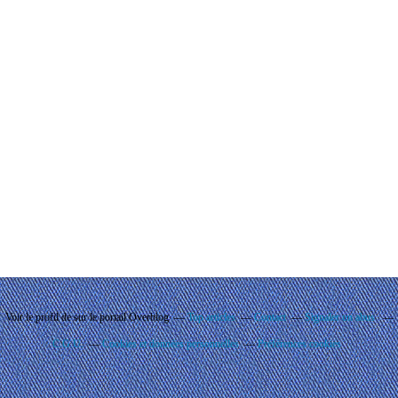
Voir le profil de
sur le portail Overblog
Top articles
Contact
Signaler un abus
C.G.U.
Cookies et données personnelles
Préférences cookies