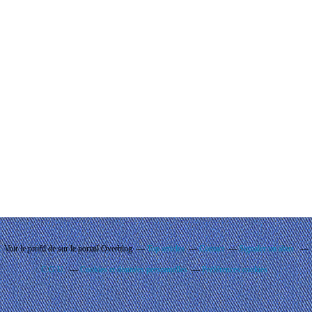
Voir le profil de
sur le portail Overblog
Top articles
Contact
Signaler un abus
C.G.U.
Cookies et données personnelles
Préférences cookies