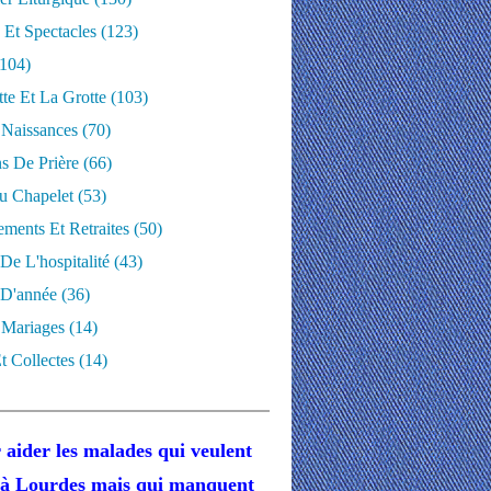
 Et Spectacles
(123)
104)
te Et La Grotte
(103)
 Naissances
(70)
ns De Prière
(66)
u Chapelet
(53)
ments Et Retraites
(50)
 De L'hospitalité
(43)
D'année
(36)
 Mariages
(14)
t Collectes
(14)
 aider les malades
qui veulent
r à Lourdes
mais
qui manquent