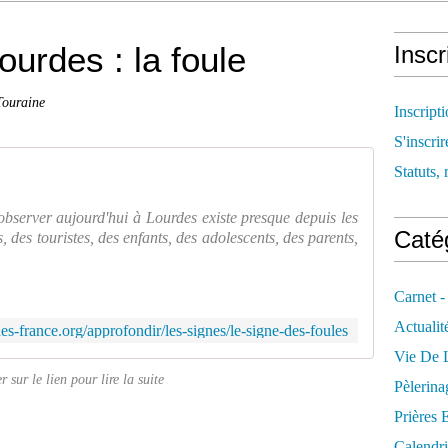
urdes : la foule
Inscr
Touraine
Inscript
S'inscrir
Statuts, 
observer aujourd'hui à Lourdes existe presque depuis les
Catég
, des touristes, des enfants, des adolescents, des parents,
Carnet -
Actualit
rdes-france.org/approfondir/les-signes/le-signe-des-foules
Vie De L
r sur le lien pour lire la suite
Pèlerina
Prières 
Calendri