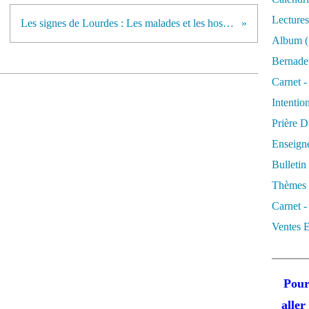
Lectures
Les signes de Lourdes : Les malades et les hospitaliers
Album
(
Bernadet
Carnet -
Intentio
Prière D
Enseigne
Bulletin
Thèmes 
Carnet -
Ventes E
Pour
alle