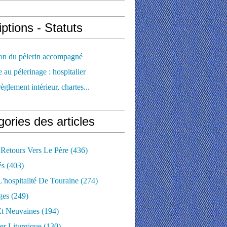
iptions - Statuts
ion du pèlerin accompagné
e au pélerinage : hospitalier
règlement intérieur, chartes...
ories des articles
 Retours Vers Le Père
(436)
és
(403)
'hospitalité De Touraine
(274)
ges
(249)
Et Neuvaines
(194)
er Liturgique
(130)