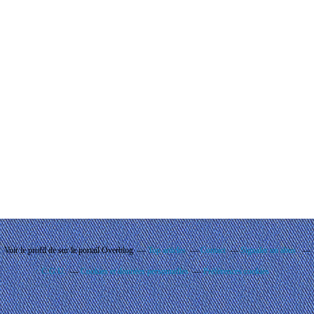
Voir le profil de
sur le portail Overblog
Top articles
Contact
Signaler un abus
C.G.U.
Cookies et données personnelles
Préférences cookies