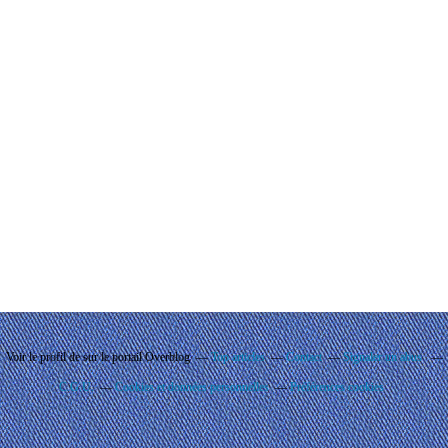
Voir le profil de
sur le portail Overblog
Top articles
Contact
Signaler un abus
C.G.U.
Cookies et données personnelles
Préférences cookies