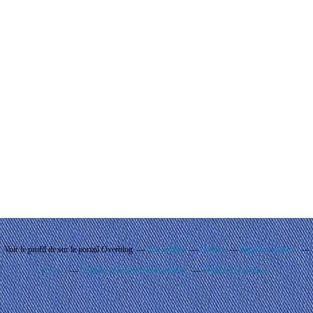
Voir le profil de
sur le portail Overblog
Top articles
Contact
Signaler un abus
C.G.U.
Cookies et données personnelles
Préférences cookies