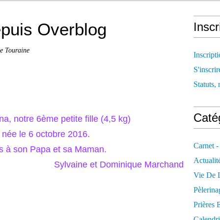
depuis Overblog
Inscr
de Touraine
Inscript
S'inscrir
Statuts, 
Catég
, notre 6ème petite fille (4,5 kg)
t née le 6 octobre 2016.
Carnet -
ons à son Papa et sa Maman.
Actualit
Sylvaine et Dominique Marchand
Vie De L
Pèlerina
Prières 
Calendri