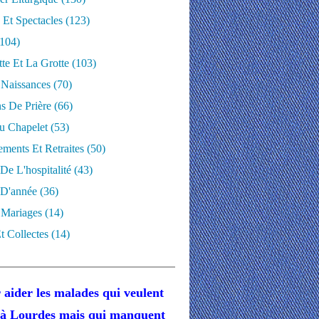
 Et Spectacles
(123)
104)
te Et La Grotte
(103)
 Naissances
(70)
ns De Prière
(66)
u Chapelet
(53)
ments Et Retraites
(50)
 De L'hospitalité
(43)
D'année
(36)
 Mariages
(14)
t Collectes
(14)
 aider les malades
qui veulent
r à Lourdes
mais
qui manquent