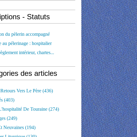
iptions - Statuts
ion du pèlerin accompagné
e au pélerinage : hospitalier
règlement intérieur, chartes...
ories des articles
 Retours Vers Le Père
(436)
és
(403)
'hospitalité De Touraine
(274)
ges
(249)
Et Neuvaines
(194)
er Liturgique
(130)