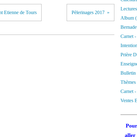
Lectures
int Etienne de Tours
Pèlerinages 2017
Album
(
Bernadet
Carnet -
Intentio
Prière D
Enseigne
Bulletin
Thèmes 
Carnet -
Ventes E
Pour
alle