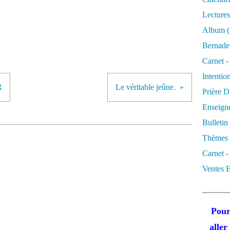
Lectures
Album
(
Bernadet
Carnet -
Intentio
R
Le véritable jeûne.
Prière D
Enseigne
Bulletin
Thèmes 
Carnet -
Ventes E
Pour
alle