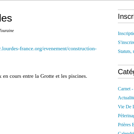
des
Inscr
Touraine
Inscript
S'inscrir
fr.lourdes-france.org/evenement/construction-
Statuts, 
Catég
en cours entre la Grotte et les piscines.
Carnet -
Actualit
Vie De L
Pèlerina
Prières 
Calendri