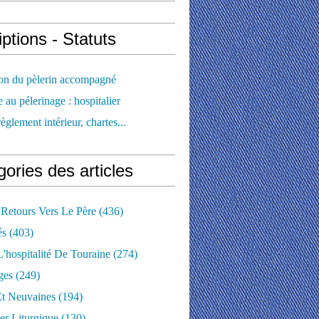
iptions - Statuts
ion du pèlerin accompagné
e au pélerinage : hospitalier
règlement intérieur, chartes...
ories des articles
 Retours Vers Le Père
(436)
és
(403)
'hospitalité De Touraine
(274)
ges
(249)
Et Neuvaines
(194)
er Liturgique
(130)