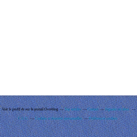
Voir le profil de
sur le portail Overblog
Top articles
Contact
Signaler un abus
C.G.U.
Cookies et données personnelles
Préférences cookies