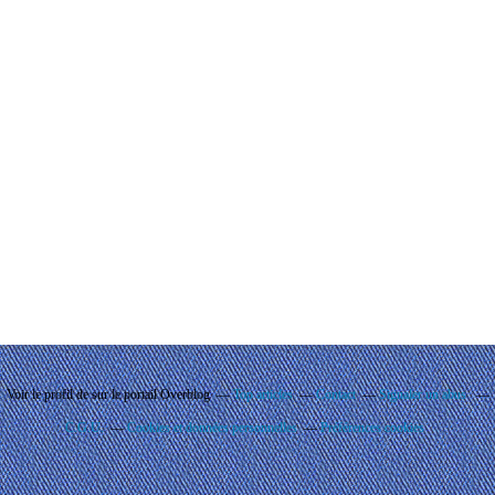
Voir le profil de
sur le portail Overblog
Top articles
Contact
Signaler un abus
C.G.U.
Cookies et données personnelles
Préférences cookies