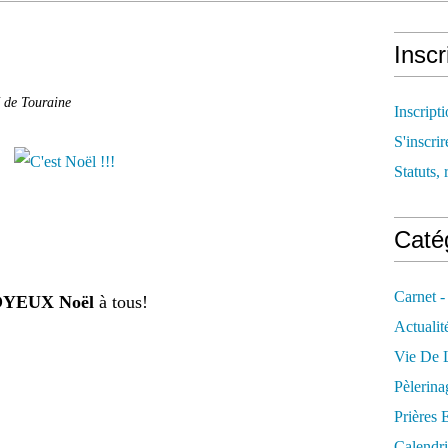
Inscr
é de Touraine
Inscript
S'inscrir
Statuts, 
Catég
Carnet -
OYEUX Noël
à tous!
Actualit
Vie De L
Pèlerina
Prières 
Calendri