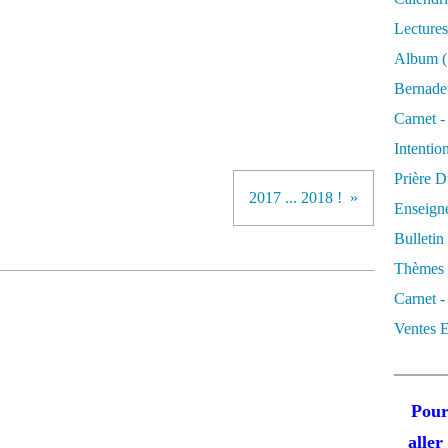
Lectures
Album
(
Bernadet
Carnet -
Intentio
Prière D
2017 ... 2018 !
Enseigne
Bulletin
Thèmes 
Carnet -
Ventes E
Pour
alle