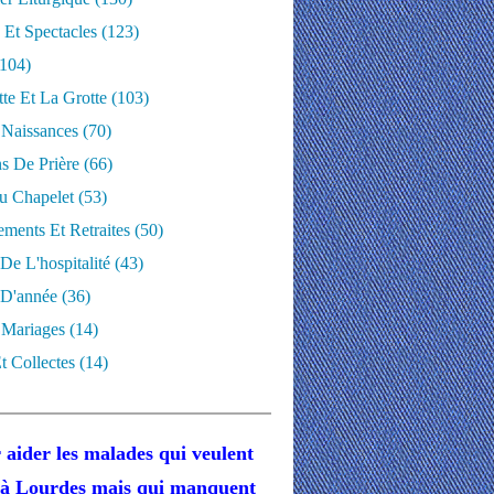
 Et Spectacles
(123)
104)
te Et La Grotte
(103)
 Naissances
(70)
ns De Prière
(66)
u Chapelet
(53)
ments Et Retraites
(50)
 De L'hospitalité
(43)
D'année
(36)
 Mariages
(14)
t Collectes
(14)
 aider les malades
qui veulent
r à Lourdes
mais
qui manquent