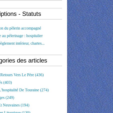
iptions - Statuts
ion du pèlerin accompagné
e au pélerinage : hospitalier
règlement intérieur, chartes...
ories des articles
 Retours Vers Le Père
(436)
és
(403)
'hospitalité De Touraine
(274)
ges
(249)
Et Neuvaines
(194)
er Liturgique
(130)