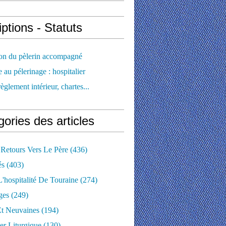
iptions - Statuts
ion du pèlerin accompagné
e au pélerinage : hospitalier
règlement intérieur, chartes...
ories des articles
 Retours Vers Le Père
(436)
és
(403)
'hospitalité De Touraine
(274)
ges
(249)
Et Neuvaines
(194)
er Liturgique
(130)