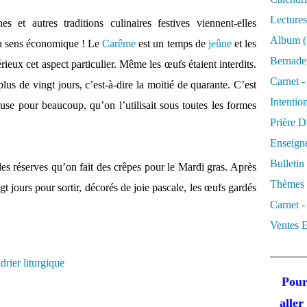
Lectures
s et autres traditions culinaires festives viennent-elles
Album
(
on sens économique ! Le
Carême
est un temps de
jeûne
et les
Bernadet
rieux cet aspect particulier. Même les œufs étaient interdits.
Carnet -
us de vingt jours, c’est-à-dire la moitié de quarante. C’est
Intentio
use pour beaucoup, qu’on l’utilisait sous toutes les formes
Prière D
Enseigne
Bulletin
es réserves qu’on fait des crêpes pour le Mardi gras. Après
Thèmes 
 jours pour sortir, décorés de joie pascale, les œufs gardés
Carnet -
Ventes E
drier liturgique
Pour
alle