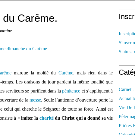
 du Carême.
Inscr
ouraine
Inscript
S'inscrir
Statuts, 
Catég
arême
marque la moitié du
Carême
, mais rien dans le
mi-temps. Les oraisons du jour gardent la même tonalité que
Carnet -
tes serviteurs se purifient dans la
pénitence
et s’appliquent à
Actualit
’ouverture de la
messe
. Seule l’antienne d’ouverture porte la
Vie De L
de celui qui cherche le Seigneur de toute sa force. Ainsi est
Pèlerina
consiste à «
imiter la
charité
du Christ qui a donné sa vie
Prières 
Calendri