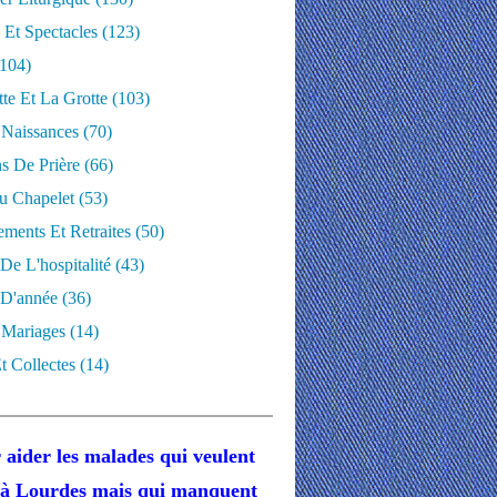
 Et Spectacles
(123)
104)
te Et La Grotte
(103)
 Naissances
(70)
ns De Prière
(66)
u Chapelet
(53)
ments Et Retraites
(50)
 De L'hospitalité
(43)
D'année
(36)
 Mariages
(14)
t Collectes
(14)
 aider les malades
qui veulent
r à Lourdes
mais
qui manquent