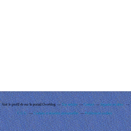
Voir le profil de
sur le portail Overblog
Top articles
Contact
Signaler un abus
C.G.U.
Cookies et données personnelles
Préférences cookies