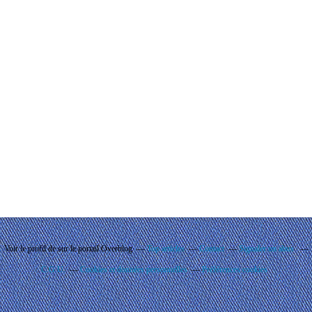
Voir le profil de
sur le portail Overblog
Top articles
Contact
Signaler un abus
C.G.U.
Cookies et données personnelles
Préférences cookies