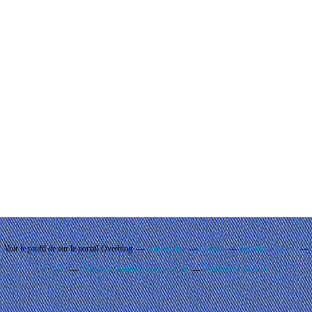
Voir le profil de
sur le portail Overblog
Top articles
Contact
Signaler un abus
C.G.U.
Cookies et données personnelles
Préférences cookies