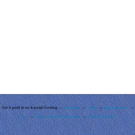
Voir le profil de
sur le portail Overblog
Top articles
Contact
Signaler un abus
C.G.U.
Cookies et données personnelles
Préférences cookies