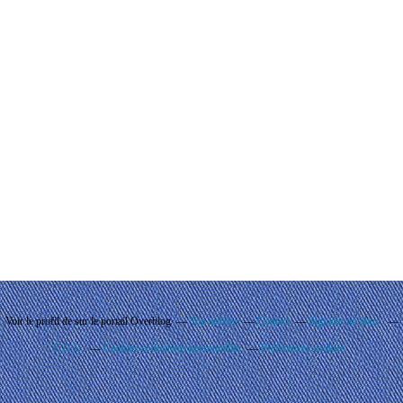
Voir le profil de
sur le portail Overblog
Top articles
Contact
Signaler un abus
C.G.U.
Cookies et données personnelles
Préférences cookies