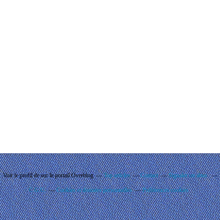
Voir le profil de
sur le portail Overblog
Top articles
Contact
Signaler un abus
C.G.U.
Cookies et données personnelles
Préférences cookies