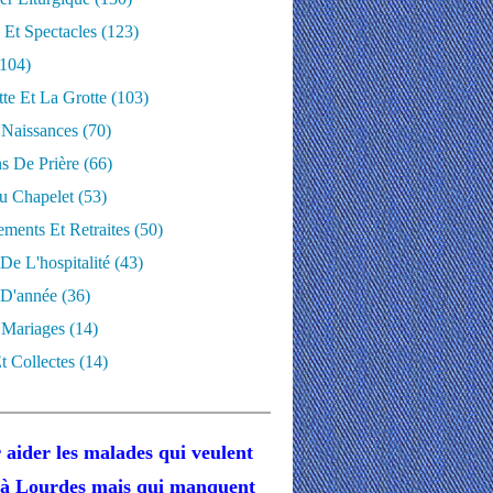
 Et Spectacles
(123)
104)
te Et La Grotte
(103)
 Naissances
(70)
ns De Prière
(66)
u Chapelet
(53)
ments Et Retraites
(50)
 De L'hospitalité
(43)
D'année
(36)
 Mariages
(14)
t Collectes
(14)
 aider les malades
qui veulent
r à Lourdes
mais
qui manquent