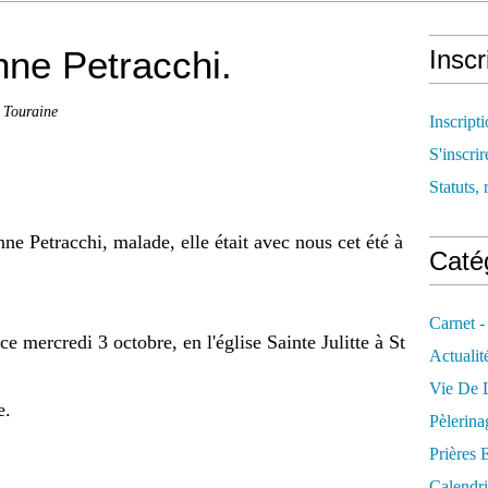
ne Petracchi.
Inscr
e Touraine
Inscript
S'inscrir
Statuts, 
e Petracchi, malade, elle était avec nous cet été à
Catég
Carnet -
e mercredi 3 octobre, en l'église Sainte Julitte à St
Actualit
Vie De L
e.
Pèlerina
Prières 
Calendri