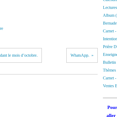
Lectures
Album
(
Bernadet
re
Carnet -
Intentio
Prière D
Enseigne
dant le mois d’octobre.
WhatsApp.
Bulletin
Thèmes 
Carnet -
Ventes E
Pour
alle