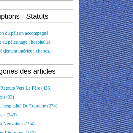
iptions - Statuts
ion du pèlerin accompagné
e au pélerinage : hospitalier
règlement intérieur, chartes...
ories des articles
 Retours Vers Le Père
(436)
és
(403)
'hospitalité De Touraine
(274)
ges
(249)
Et Neuvaines
(194)
er Liturgique
(130)