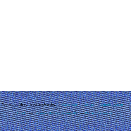
Voir le profil de
sur le portail Overblog
Top articles
Contact
Signaler un abus
C.G.U.
Cookies et données personnelles
Préférences cookies