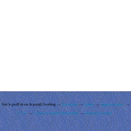
Voir le profil de
sur le portail Overblog
Top articles
Contact
Signaler un abus
C.G.U.
Cookies et données personnelles
Préférences cookies