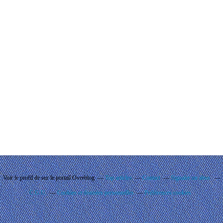
Voir le profil de
sur le portail Overblog
Top articles
Contact
Signaler un abus
C.G.U.
Cookies et données personnelles
Préférences cookies