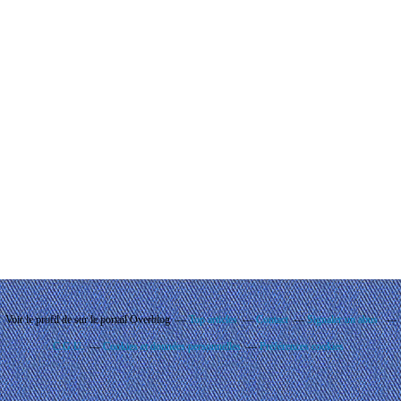
Voir le profil de
sur le portail Overblog
Top articles
Contact
Signaler un abus
C.G.U.
Cookies et données personnelles
Préférences cookies