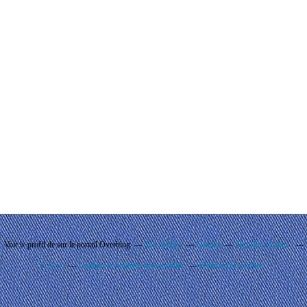
Voir le profil de
sur le portail Overblog
Top articles
Contact
Signaler un abus
C.G.U.
Cookies et données personnelles
Préférences cookies