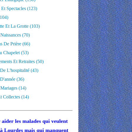
 Et Spectacles
(123)
104)
te Et La Grotte
(103)
 Naissances
(70)
ns De Prière
(66)
u Chapelet
(53)
ments Et Retraites
(50)
 De L'hospitalité
(43)
D'année
(36)
 Mariages
(14)
t Collectes
(14)
 aider les malades
qui veulent
r à Lourdes
mais
qui manquent