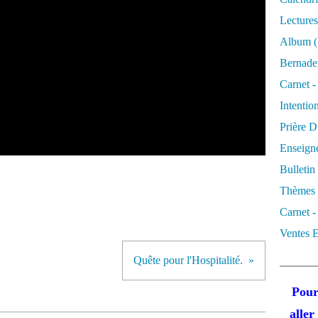
Lectures
Album
(
Bernadet
Carnet -
Intentio
Prière D
Enseigne
Bulletin
Thèmes 
Carnet -
Ventes E
Quête pour l'Hospitalité.
Pour
alle