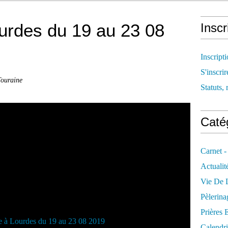
urdes du 19 au 23 08
Inscr
Inscript
S'inscrir
Touraine
Statuts, 
Catég
Carnet -
Actualit
Vie De L
Pèlerina
Prières 
Calendri