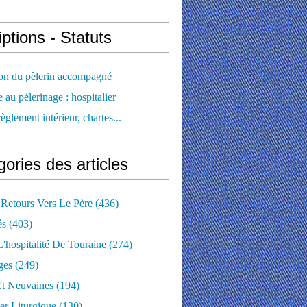
iptions - Statuts
ion du pèlerin accompagné
e au pélerinage : hospitalier
règlement intérieur, chartes...
ories des articles
 Retours Vers Le Père
(436)
és
(403)
'hospitalité De Touraine
(274)
ges
(249)
Et Neuvaines
(194)
er Liturgique
(130)