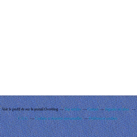
Voir le profil de
sur le portail Overblog
Top articles
Contact
Signaler un abus
C.G.U.
Cookies et données personnelles
Préférences cookies