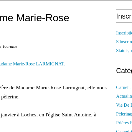
me Marie-Rose
Inscr
Inscript
S'inscrir
de Touraine
Statuts, 
Catég
e Père de Madame Marie-Rose Larmignat, elle nous
Carnet -
pèlerine.
Actualit
Vie De L
Pèlerina
janvier à Loches, en l'église Saint Antoine, à
Prières 
Calendri