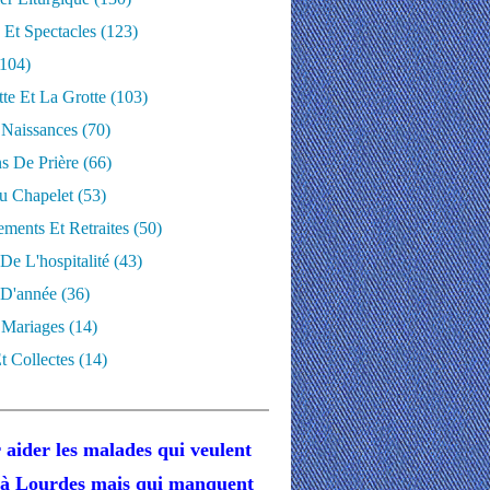
 Et Spectacles
(123)
104)
te Et La Grotte
(103)
 Naissances
(70)
ns De Prière
(66)
u Chapelet
(53)
ments Et Retraites
(50)
 De L'hospitalité
(43)
D'année
(36)
 Mariages
(14)
t Collectes
(14)
 aider les malades
qui veulent
r à Lourdes
mais
qui manquent