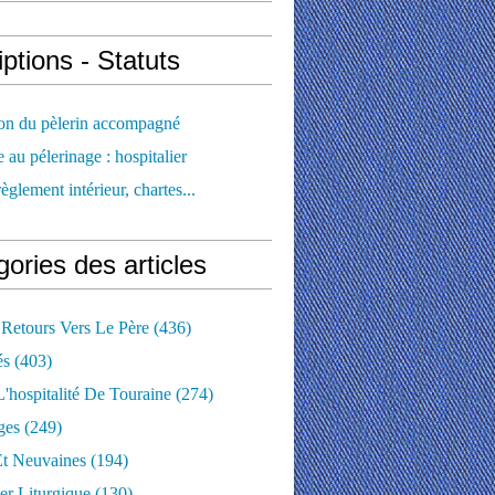
iptions - Statuts
ion du pèlerin accompagné
e au pélerinage : hospitalier
règlement intérieur, chartes...
ories des articles
 Retours Vers Le Père
(436)
és
(403)
'hospitalité De Touraine
(274)
ges
(249)
Et Neuvaines
(194)
er Liturgique
(130)