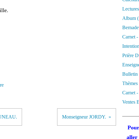
Lectures
lle.
Album
(
Bernadet
Carnet -
Intentio
Prière D
Enseigne
Bulletin
Thèmes 
re
Carnet -
Ventes E
RUNEAU.
Monseigneur JORDY.
Pour
alle