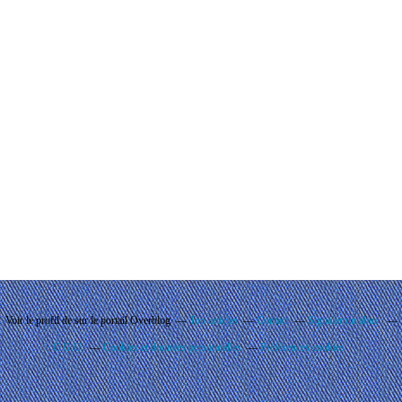
Voir le profil de
sur le portail Overblog
Top articles
Contact
Signaler un abus
C.G.U.
Cookies et données personnelles
Préférences cookies