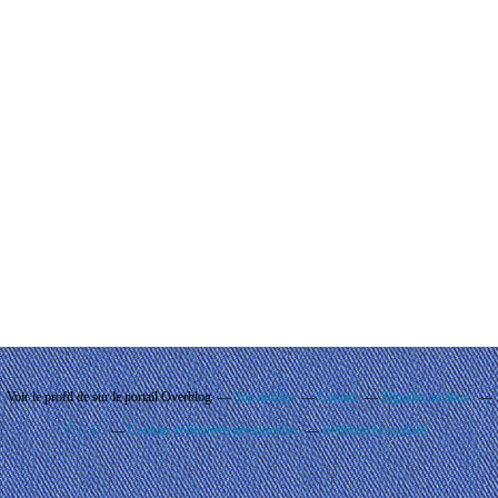
Voir le profil de
sur le portail Overblog
Top articles
Contact
Signaler un abus
C.G.U.
Cookies et données personnelles
Préférences cookies