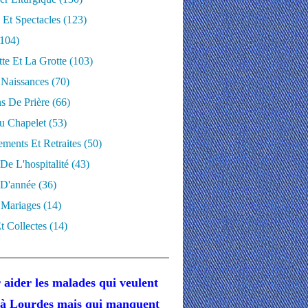
 Et Spectacles
(123)
104)
te Et La Grotte
(103)
 Naissances
(70)
ns De Prière
(66)
u Chapelet
(53)
ments Et Retraites
(50)
 De L'hospitalité
(43)
D'année
(36)
 Mariages
(14)
t Collectes
(14)
 aider les malades
qui veulent
r à Lourdes
mais
qui manquent