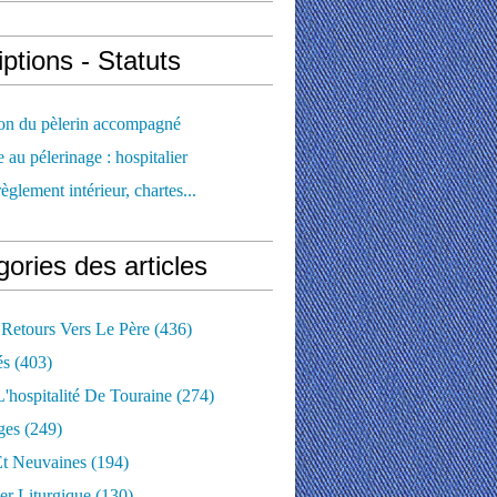
iptions - Statuts
ion du pèlerin accompagné
e au pélerinage : hospitalier
règlement intérieur, chartes...
ories des articles
 Retours Vers Le Père
(436)
és
(403)
'hospitalité De Touraine
(274)
ges
(249)
Et Neuvaines
(194)
er Liturgique
(130)