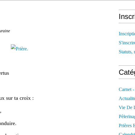
Inscr
uraine
Inscript
S'inscrir
Statuts, 
Catég
ertus
Carnet -
ux sur ta croix :
Actualit
Vie De L
,
Pèlerina
onduire.
Prières 
Calendri