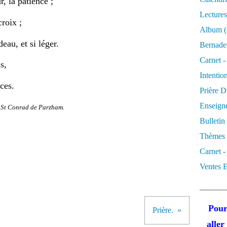
, la patience ;
Lectures
roix ;
Album
(
eau, et si léger.
Bernadet
Carnet -
s,
Intentio
ces.
Prière D
Enseigne
St Conrad de Parzham.
Bulletin
Thèmes 
Carnet -
Ventes E
Pour
Prière.
alle