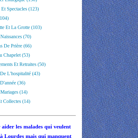
 Et Spectacles
(123)
104)
te Et La Grotte
(103)
 Naissances
(70)
ns De Prière
(66)
u Chapelet
(53)
ments Et Retraites
(50)
 De L'hospitalité
(43)
D'année
(36)
 Mariages
(14)
t Collectes
(14)
 aider les malades
qui veulent
r à Lourdes
mais
qui manquent