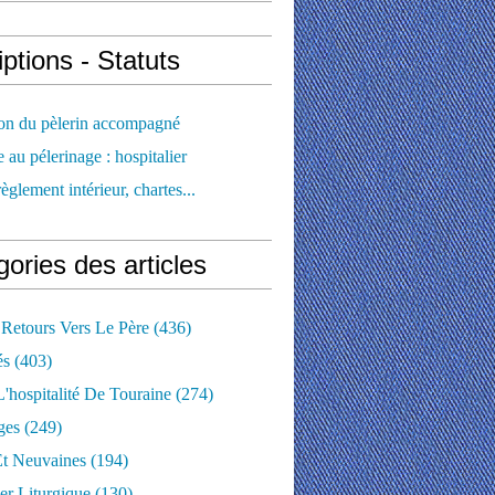
iptions - Statuts
ion du pèlerin accompagné
e au pélerinage : hospitalier
règlement intérieur, chartes...
ories des articles
 Retours Vers Le Père
(436)
és
(403)
'hospitalité De Touraine
(274)
ges
(249)
Et Neuvaines
(194)
er Liturgique
(130)