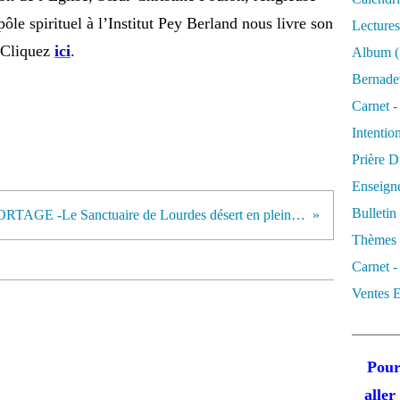
le spirituel à l’Institut Pey Berland nous livre son
Lectures
 Cliquez
ici
.
Album
(
Bernadet
Carnet -
Intentio
Prière D
Enseigne
Bulletin
REPORTAGE -Le Sanctuaire de Lourdes désert en plein mois de mai.
Thèmes 
Carnet -
Ventes E
Pour
alle