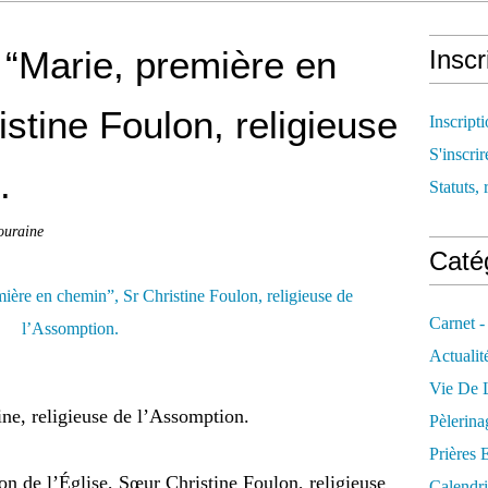
“Marie, première en
Inscr
stine Foulon, religieuse
Inscript
S'inscrir
.
Statuts, 
ouraine
Catég
Carnet -
Actualit
Vie De L
ne, religieuse de l’Assomption.
Pèlerina
Prières 
tion de l’Église, Sœur Christine Foulon, religieuse
Calendri