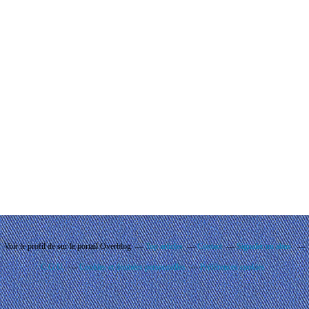
Voir le profil de
sur le portail Overblog
Top articles
Contact
Signaler un abus
C.G.U.
Cookies et données personnelles
Préférences cookies