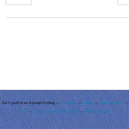
Voir le profil de
sur le portail Overblog
Top articles
Contact
Signaler un abus
C.G.U.
Cookies et données personnelles
Préférences cookies