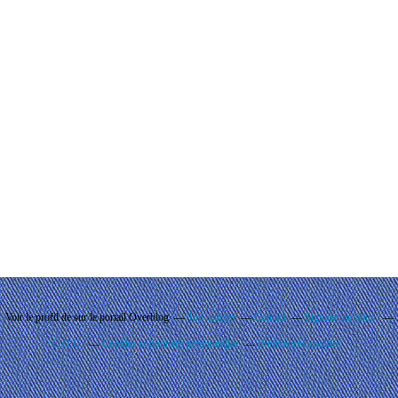
Voir le profil de
sur le portail Overblog
Top articles
Contact
Signaler un abus
C.G.U.
Cookies et données personnelles
Préférences cookies