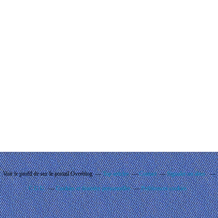
Voir le profil de
sur le portail Overblog
Top articles
Contact
Signaler un abus
C.G.U.
Cookies et données personnelles
Préférences cookies