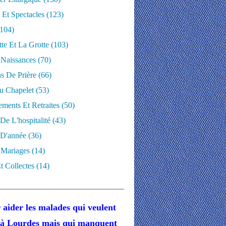
 Et Spectacles
(123)
104)
te Et La Grotte
(103)
 Naissances
(70)
ns De Prière
(66)
u Chapelet
(53)
ments Et Retraites
(50)
 De L'hospitalité
(43)
D'année
(36)
 Mariages
(14)
t Collectes
(14)
 aider les malades
qui veulent
r à Lourdes
mais
qui manquent