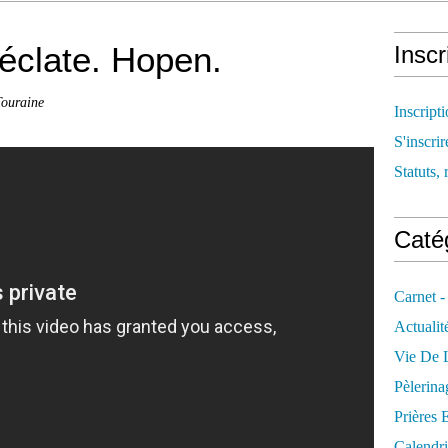
éclate. Hopen.
Inscr
Touraine
Inscript
S'inscrir
Statuts, 
Catég
Carnet -
Actualit
Vie De L
Pèlerina
Prières 
Calendri