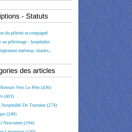
iptions - Statuts
ion du pèlerin accompagné
e au pélerinage : hospitalier
règlement intérieur, chartes...
ories des articles
 Retours Vers Le Père
(436)
és
(403)
'hospitalité De Touraine
(274)
ges
(249)
Et Neuvaines
(194)
er Liturgique
(130)