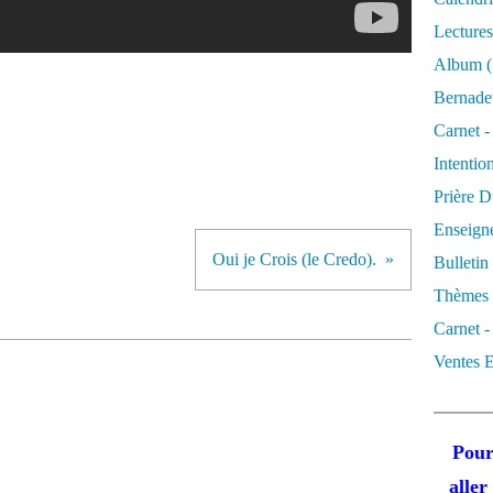
Lectures
Album
(
Bernadet
Carnet -
Intentio
Prière D
Enseigne
Oui je Crois (le Credo).
Bulletin
Thèmes 
Carnet -
Ventes E
Pour
alle