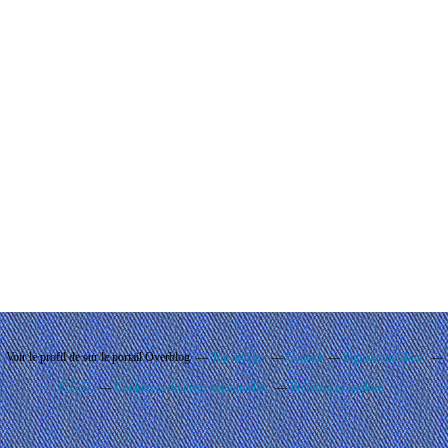
Voir le profil de
sur le portail Overblog
Top articles
Contact
Signaler un abus
C.G.U.
Cookies et données personnelles
Préférences cookies