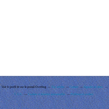
Voir le profil de
sur le portail Overblog
Top articles
Contact
Signaler un abus
C.G.U.
Cookies et données personnelles
Préférences cookies