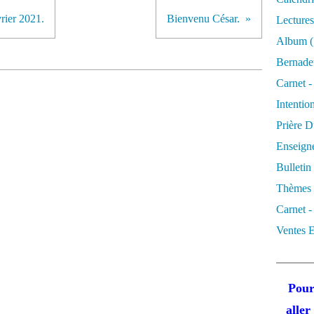
rier 2021.
Bienvenu César.
Lectures
Album
(
Bernadet
Carnet -
Intentio
Prière D
Enseigne
Bulletin
Thèmes 
Carnet -
Ventes E
Pour
alle