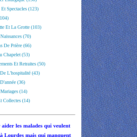
 Et Spectacles
(123)
104)
te Et La Grotte
(103)
 Naissances
(70)
ns De Prière
(66)
u Chapelet
(53)
ments Et Retraites
(50)
 De L'hospitalité
(43)
D'année
(36)
 Mariages
(14)
t Collectes
(14)
 aider les malades
qui veulent
r à Lourdes
mais
qui manquent