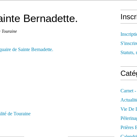
ainte Bernadette.
Inscr
e Touraine
Inscript
S'inscrir
Statuts, 
Catég
Carnet -
Actualit
Vie De L
alité de Touraine
Pèlerina
Prières 
Calendri