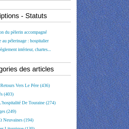
iptions - Statuts
ion du pèlerin accompagné
e au pélerinage : hospitalier
règlement intérieur, chartes...
ories des articles
 Retours Vers Le Père
(436)
és
(403)
'hospitalité De Touraine
(274)
ges
(249)
Et Neuvaines
(194)
er Liturgique
(130)