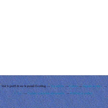
Voir le profil de
sur le portail Overblog
Top articles
Contact
Signaler un abus
C.G.U.
Cookies et données personnelles
Préférences cookies