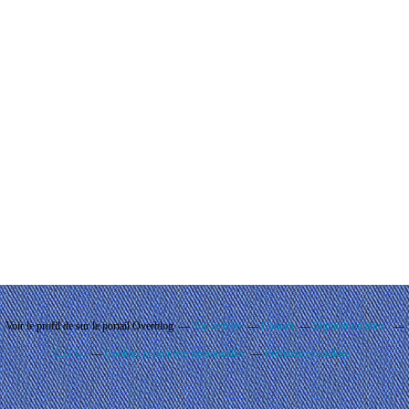
Voir le profil de
sur le portail Overblog
Top articles
Contact
Signaler un abus
C.G.U.
Cookies et données personnelles
Préférences cookies