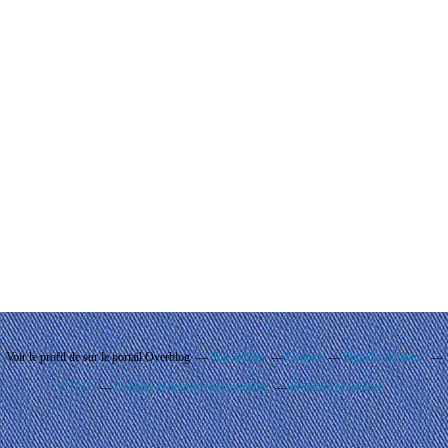
Voir le profil de
sur le portail Overblog
Top articles
Contact
Signaler un abus
C.G.U.
Cookies et données personnelles
Préférences cookies