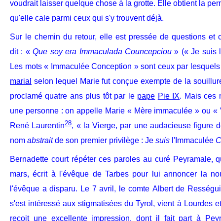
voudrait laisser quelque chose à la grotte. Elle obtient la pe
qu'elle cale parmi ceux qui s'y trouvent déjà.
Sur le chemin du retour, elle est pressée de questions et co
dit : «
Que soy era Immaculada Councepciou
» (« Je suis l
Les mots « Immaculée Conception » sont ceux par lesquels
marial
selon lequel Marie fut conçue exempte de la souillu
proclamé quatre ans plus tôt par le
pape
Pie IX
. Mais ces 
une personne : on appelle Marie « Mère immaculée » ou «
28
René Laurentin
, « la Vierge, par une audacieuse figure d
nom
abstrait
de son premier privilège : Je
suis
l'Immaculée
C
Bernadette court répéter ces paroles au curé Peyramale, 
mars, écrit à l'évêque de Tarbes pour lui annoncer la nou
l'évêque a disparu. Le 7 avril, le comte Albert de Rességuier
s'est intéressé aux stigmatisées du Tyrol, vient à Lourdes et
reçoit une excellente impression, dont il fait part à Pey