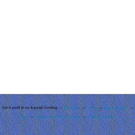
Voir le profil de
sur le portail Overblog
Top articles
Contact
Signaler un abus
C.G.U.
Cookies et données personnelles
Préférences cookies