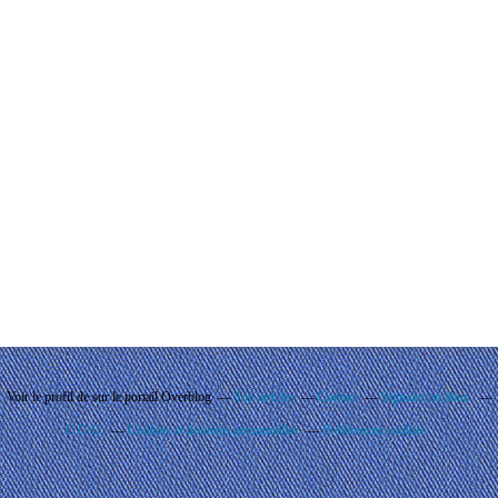
Voir le profil de
sur le portail Overblog
Top articles
Contact
Signaler un abus
C.G.U.
Cookies et données personnelles
Préférences cookies