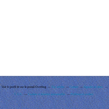
Voir le profil de
sur le portail Overblog
Top articles
Contact
Signaler un abus
C.G.U.
Cookies et données personnelles
Préférences cookies