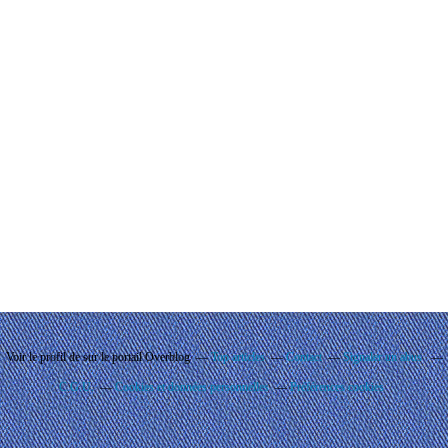
Voir le profil de
sur le portail Overblog
Top articles
Contact
Signaler un abus
C.G.U.
Cookies et données personnelles
Préférences cookies