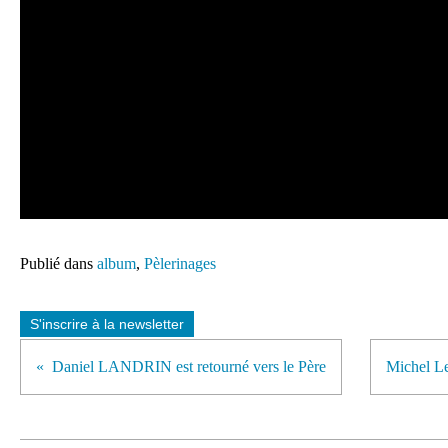
Publié dans
album
,
Pèlerinages
S'inscrire à la newsletter
Daniel LANDRIN est retourné vers le Père
Michel Le